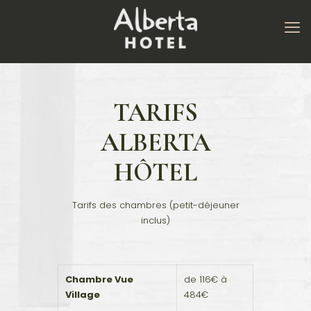
TARIFS
ALBERTA
HÔTEL
Tarifs des chambres (petit-déjeuner
inclus)
Chambre Vue
de 116€ à
Village
484€