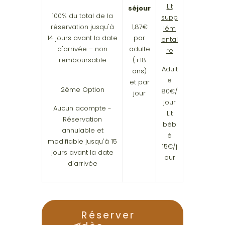
Lit
séjour
100% du total de la
supp
réservation jusqu'à
1,87€
lém
14 jours avant la date
par
entai
d'arrivée – non
adulte
re
remboursable
(+18
Adult
ans)
e
et par
2ème Option
80€/
jour
jour
Aucun acompte -
Lit
Réservation
béb
annulable et
é
modifiable jusqu'à 15
15€/j
jours avant la date
our
d'arrivée
Réserver