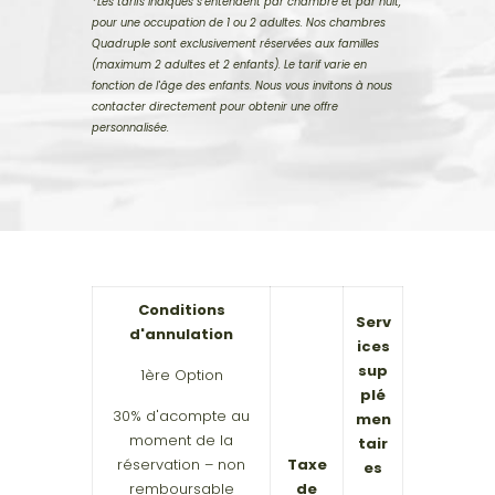
*Les tarifs indiqués s'entendent par chambre et par nuit,
pour une occupation de 1 ou 2 adultes. Nos chambres
Quadruple sont exclusivement réservées aux familles
(maximum 2 adultes et 2 enfants). Le tarif varie en
fonction de l'âge des enfants. Nous vous invitons à nous
contacter directement pour obtenir une offre
personnalisée.
Conditions
Serv
d'annulation
ices
sup
1ère Option
plé
30% d'acompte au
men
moment de la
tair
réservation – non
Taxe
es
remboursable
de